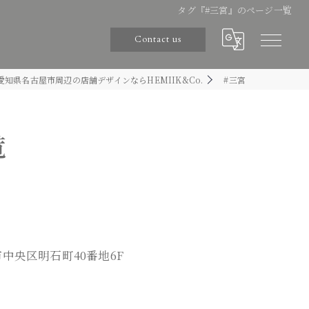
タグ『#三宮』のページ一覧
Contact us
愛知県名古屋市周辺の店舗デザインならHEMIIK&Co.
#三宮
覧
・神戸市中央区明石町40番地6F