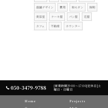
店舗デザイン
費用
和モダン
照明
美容室
ケーキ屋
パン屋
花屋
カフェ
不動産
カウンター
[営業時間]9:00～17:00[定休日]土
050-3479-9788
曜日・日曜日
Home
Projects