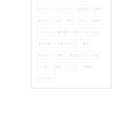
デザイン
レイアウト
美容院
愛知
飲食店
三宮
神戸
大丸
松阪屋
アパレル
瀬戸市
豊川
おしゃれ
名古屋市
店舗デザイン
費用
和モダン
照明
美容室
ケーキ屋
パン屋
花屋
カフェ
不動産
カウンター