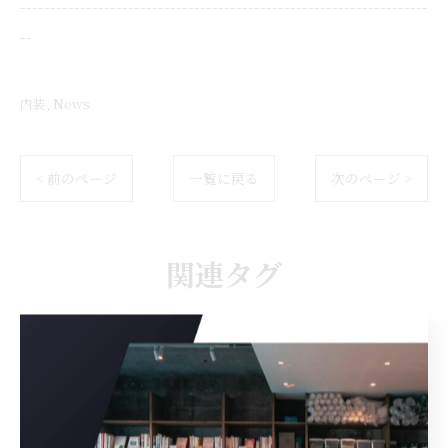
--------------------------------------------------------------------
--
内装
News
< 前のページ
一覧に戻る
次のページ >
関連タグ
#大丸
#アパレル
#神戸
#三宮
#店舗デザイン