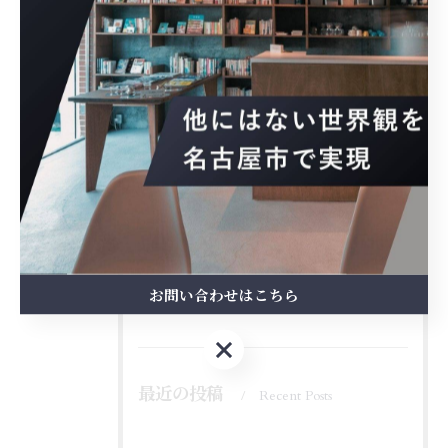
カテゴリー
Categories
全てのカテゴリー
内装
外観
おしゃれ
会社
飲食
お問い合わせはこちら
News
お問い合わせはこちら
最近の投稿
Recent Posts