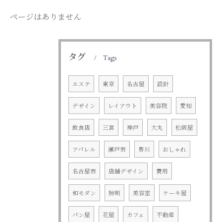
ページはありません
タグ
Tags
エステ
東京
名古屋
設計
デザイン
レイアウト
美容院
愛知
飲食店
三宮
神戸
大丸
松阪屋
アパレル
瀬戸市
豊川
おしゃれ
名古屋市
店舗デザイン
費用
和モダン
照明
美容室
ケーキ屋
パン屋
花屋
カフェ
不動産