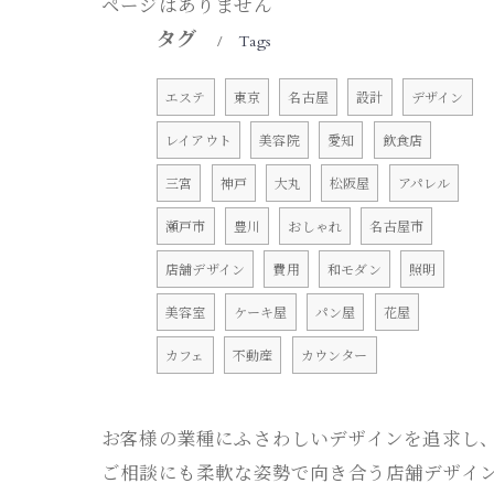
ページはありません
タグ
Tags
エステ
東京
名古屋
設計
デザイン
レイアウト
美容院
愛知
飲食店
三宮
神戸
大丸
松阪屋
アパレル
瀬戸市
豊川
おしゃれ
名古屋市
店舗デザイン
費用
和モダン
照明
美容室
ケーキ屋
パン屋
花屋
カフェ
不動産
カウンター
お客様の業種にふさわしいデザインを追求し
ご相談にも柔軟な姿勢で向き合う店舗デザイ